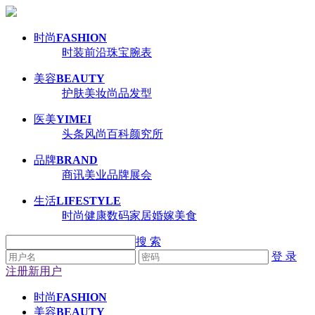
时尚
FASHION
时装
前沿
珠宝
腕表
美容
BEAUTY
护肤
美妆
尚品
发型
医美
YIMEI
头条
风尚
百科
颜究所
品牌
BRAND
商讯
美业
品牌
展会
生活
LIFESTYLE
时尚
健康
数码
家居
婚嫁
美食
搜 索
登 录
注册新用户
时尚
FASHION
美容
BEAUTY