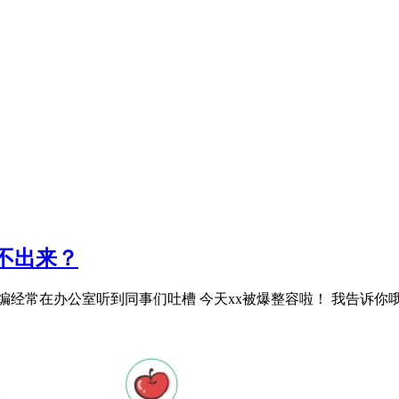
不出来？
常在办公室听到同事们吐槽 今天xx被爆整容啦！ 我告诉你哦，xx