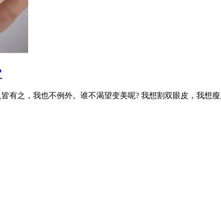
?
有之，我也不例外。谁不渴望变美呢? 我想割双眼皮，我想瘦脸，