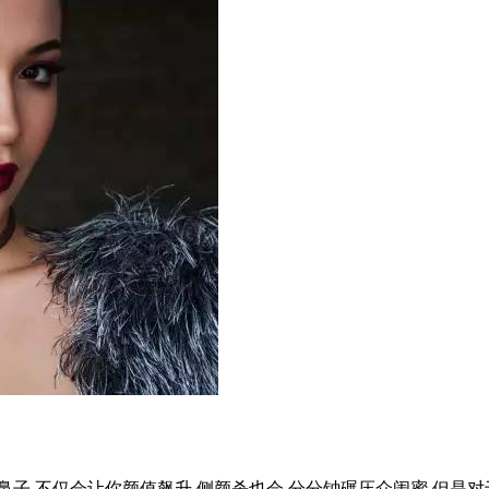
 不仅会让你颜值飙升 侧颜杀也会 分分钟碾压众闺蜜 但是对于天