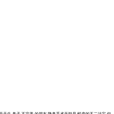
生 鼻子 不完美 的朋友 隆鼻手术无疑是 蜕变的不二法宝 但